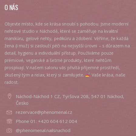
O NÁS
Objevte místo, kde se krása snoubí s pohodou. Jsme moderní
nehtové studio v Náchodě, které se zaměřuje na kvalitní
manikúru, gelové nehty, pedikúru a zdobení. Věříme, že každá
žena (i muž) si zaslouží péči na nejvyšší úrovni – s důrazem na
detail, hygienu a individuální přístup. Používáme pouze
prémiové, veganské a šetrné produkty, které nehtům
prospívají. V našem salonu vás přivítá příjemné prostředí,
zkušený tým a relax, který si zamilujete.
Vaše krása, naše
radost.
Náchod-Náchod 1 CZ, Tyršova 208, 547 01 Náchod,
Česko
rezervace@phenomenal.cz
Phone 01:
+420 604 612 004
@phenomenal.nailsnachod