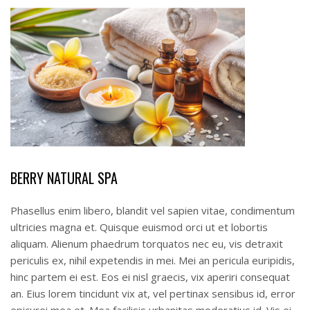
BERRY NATURAL SPA
Phasellus enim libero, blandit vel sapien vitae, condimentum
ultricies magna et. Quisque euismod orci ut et lobortis
aliquam. Alienum phaedrum torquatos nec eu, vis detraxit
periculis ex, nihil expetendis in mei. Mei an pericula euripidis,
hinc partem ei est. Eos ei nisl graecis, vix aperiri consequat
an. Eius lorem tincidunt vix at, vel pertinax sensibus id, error